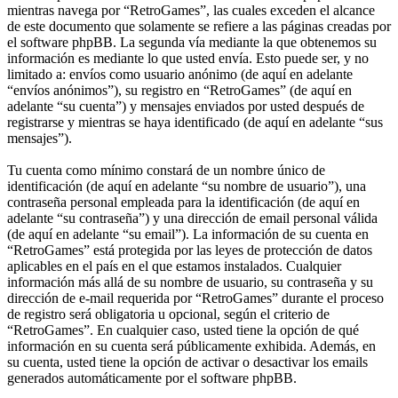
mientras navega por “RetroGames”, las cuales exceden el alcance
de este documento que solamente se refiere a las páginas creadas por
el software phpBB. La segunda vía mediante la que obtenemos su
información es mediante lo que usted envía. Esto puede ser, y no
limitado a: envíos como usuario anónimo (de aquí en adelante
“envíos anónimos”), su registro en “RetroGames” (de aquí en
adelante “su cuenta”) y mensajes enviados por usted después de
registrarse y mientras se haya identificado (de aquí en adelante “sus
mensajes”).
Tu cuenta como mínimo constará de un nombre único de
identificación (de aquí en adelante “su nombre de usuario”), una
contraseña personal empleada para la identificación (de aquí en
adelante “su contraseña”) y una dirección de email personal válida
(de aquí en adelante “su email”). La información de su cuenta en
“RetroGames” está protegida por las leyes de protección de datos
aplicables en el país en el que estamos instalados. Cualquier
información más allá de su nombre de usuario, su contraseña y su
dirección de e-mail requerida por “RetroGames” durante el proceso
de registro será obligatoria u opcional, según el criterio de
“RetroGames”. En cualquier caso, usted tiene la opción de qué
información en su cuenta será públicamente exhibida. Además, en
su cuenta, usted tiene la opción de activar o desactivar los emails
generados automáticamente por el software phpBB.