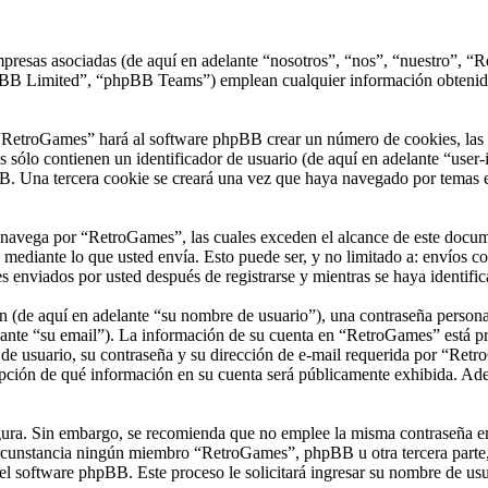
presas asociadas (de aquí en adelante “nosotros”, “nos”, “nuestro”, “R
 Limited”, “phpBB Teams”) emplean cualquier información obtenida du
“RetroGames” hará al software phpBB crear un número de cookies, las 
sólo contienen un identificador de usuario (de aquí en adelante “user-i
B. Una tercera cookie se creará una vez que haya navegado por temas e
vega por “RetroGames”, las cuales exceden el alcance de este documen
ediante lo que usted envía. Esto puede ser, y no limitado a: envíos c
 enviados por usted después de registrarse y mientras se haya identific
(de aquí en adelante “su nombre de usuario”), una contraseña personal 
ante “su email”). La información de su cuenta en “RetroGames” está prot
e usuario, su contraseña y su dirección de e-mail requerida por “Retro
opción de qué información en su cuenta será públicamente exhibida. Adem
segura. Sin embargo, se recomienda que no emplee la misma contraseña en
unstancia ningún miembro “RetroGames”, phpBB u otra tercera parte, l
 el software phpBB. Este proceso le solicitará ingresar su nombre de u