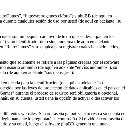
etroGames”, “https://retrogames.cl/foro”) y phpBB (de aquí en
rante cualquier sesión de uso por usted (de aquí en adelante “su
cuales son un pequeño archivo de texto que se descargan en los
d”) y un identificador de sesión anónima (de aquí en adelante
n “RetroGames” y se emplea para registrar cuales han sido leídos,
to que solamente se refiere a las páginas creadas por el software
omo usuario anónimo (de aquí en adelante “envíos anónimos”), su
ado (de aquí en adelante “sus mensajes”).
empleada para la identificación (de aquí en adelante “su
egida por las leyes de protección de datos aplicables en el país en el
Games” durante el proceso de registro será obligatoria u opcional,
ás, en su cuenta, usted tiene la opción de activar o desactivar los
 diferentes websites. Su contraseña garantiza el acceso a su cuenta en
egítimamente le preguntará su contraseña. Si olvidó la contraseña de
suario y su email, luego el software phpBB generará una nueva