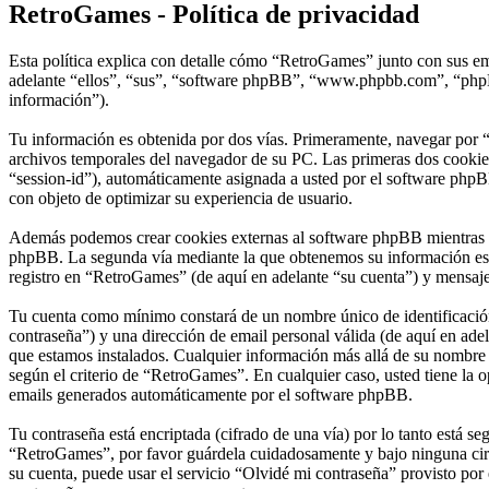
RetroGames - Política de privacidad
Esta política explica con detalle cómo “RetroGames” junto con sus em
adelante “ellos”, “sus”, “software phpBB”, “www.phpbb.com”, “phpBB
información”).
Tu información es obtenida por dos vías. Primeramente, navegar por 
archivos temporales del navegador de su PC. Las primeras dos cookies 
“session-id”), automáticamente asignada a usted por el software phpB
con objeto de optimizar su experiencia de usuario.
Además podemos crear cookies externas al software phpBB mientras na
phpBB. La segunda vía mediante la que obtenemos su información es m
registro en “RetroGames” (de aquí en adelante “su cuenta”) y mensajes
Tu cuenta como mínimo constará de un nombre único de identificación 
contraseña”) y una dirección de email personal válida (de aquí en adel
que estamos instalados. Cualquier información más allá de su nombre d
según el criterio de “RetroGames”. En cualquier caso, usted tiene la 
emails generados automáticamente por el software phpBB.
Tu contraseña está encriptada (cifrado de una vía) por lo tanto está 
“RetroGames”, por favor guárdela cuidadosamente y bajo ninguna circ
su cuenta, puede usar el servicio “Olvidé mi contraseña” provisto por