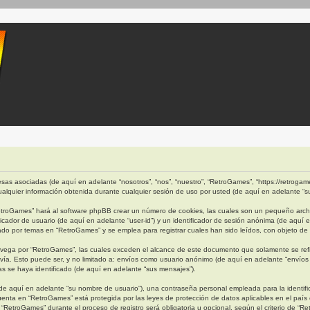
as asociadas (de aquí en adelante “nosotros”, “nos”, “nuestro”, “RetroGames”, “https://retrogames
quier información obtenida durante cualquier sesión de uso por usted (de aquí en adelante “su
etroGames” hará al software phpBB crear un número de cookies, las cuales son un pequeño archi
cador de usuario (de aquí en adelante “user-id”) y un identificador de sesión anónima (de aquí 
 por temas en “RetroGames” y se emplea para registrar cuales han sido leídos, con objeto de o
ega por “RetroGames”, las cuales exceden el alcance de este documento que solamente se refi
ía. Esto puede ser, y no limitado a: envíos como usuario anónimo (de aquí en adelante “envíos 
s se haya identificado (de aquí en adelante “sus mensajes”).
e aquí en adelante “su nombre de usuario”), una contraseña personal empleada para la identific
cuenta en “RetroGames” está protegida por las leyes de protección de datos aplicables en el país
“RetroGames” durante el proceso de registro será obligatoria u opcional, según el criterio de “R