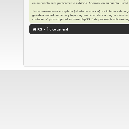
en su cuenta será públicamente exhibida. Además, en su cuenta, usted t
Tu contraseña está encriptada (cifrado de una vía) por lo tanto está s
guárdela cuidadosamente y bajo ninguna circunstancia ningún miembro “R
contraseña” provisto por el software phpBB. Este proceso le solicitará
RG
Índice general