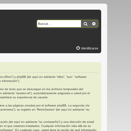
Buscar
Búsqueda avanzad
Identificarse
.cl/foro”) y phpBB (de aquí en adelante “ellos”, “sus”, “software
 información”).
vo de texto que se descargan en los archivos temporales del
en adelante “session-id”), automáticamente asignada a usted por el
ptimizar su experiencia de usuario.
ere a las páginas creadas por el software phpBB. La segunda vía
anónimos”), su registro en “RetroGames” (de aquí en adelante “su
ación (de aquí en adelante “su contraseña”) y una dirección de email
 en el que estamos instalados. Cualquier información más allá de su
etroGames”. En cualquier caso, usted tiene la opción de qué información