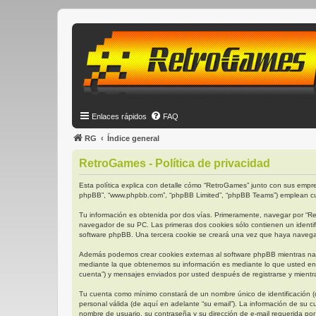
Enlaces rápidos
FAQ
RG
Índice general
RetroGames - Política de privacidad
Esta política explica con detalle cómo “RetroGames” junto con sus empres
phpBB”, “www.phpbb.com”, “phpBB Limited”, “phpBB Teams”) emplean cual
Tu información es obtenida por dos vías. Primeramente, navegar por “R
navegador de su PC. Las primeras dos cookies sólo contienen un identifi
software phpBB. Una tercera cookie se creará una vez que haya navegado
Además podemos crear cookies externas al software phpBB mientras nav
mediante la que obtenemos su información es mediante lo que usted env
cuenta”) y mensajes enviados por usted después de registrarse y mientra
Tu cuenta como mínimo constará de un nombre único de identificación (d
personal válida (de aquí en adelante “su email”). La información de su 
nombre de usuario, su contraseña y su dirección de e-mail requerida por 