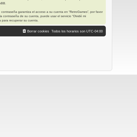
hpBB.
u contraseña garantiza el acceso a su cuenta en “RetroGames”, por favor
a contraseña de su cuenta, puede usar el servicio “Olvidé mi
a para recuperar su cuenta.
Borrar cookies
Todos los horarios son
UTC-04:00