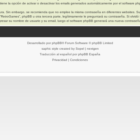
iene la opción de activar o desactivar los emails generados automáticamente por el software p
egura. Sin embargo, se recomienda que no emplee la misma contraseña en diferentes websites. S
etroGames”, phpBB u otra tercera parte, legítimamente le preguntará su contraseña. Si olvidó l
 ingresar su nombre de usuario y su email, luego el software phpBB generará una nueva contraseñ
Desarrollado por
phpBB
® Forum Software © phpBB Limited
saphic style created by
Sopel
|
nextgen
Traducción al español por
phpBB España
Privacidad
|
Condiciones