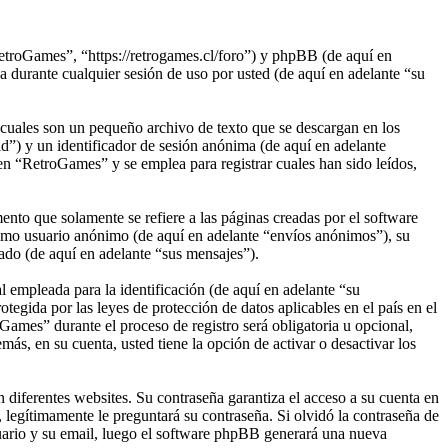
etroGames”, “https://retrogames.cl/foro”) y phpBB (de aquí en
rante cualquier sesión de uso por usted (de aquí en adelante “su
cuales son un pequeño archivo de texto que se descargan en los
d”) y un identificador de sesión anónima (de aquí en adelante
n “RetroGames” y se emplea para registrar cuales han sido leídos,
to que solamente se refiere a las páginas creadas por el software
omo usuario anónimo (de aquí en adelante “envíos anónimos”), su
ado (de aquí en adelante “sus mensajes”).
empleada para la identificación (de aquí en adelante “su
egida por las leyes de protección de datos aplicables en el país en el
Games” durante el proceso de registro será obligatoria u opcional,
ás, en su cuenta, usted tiene la opción de activar o desactivar los
 diferentes websites. Su contraseña garantiza el acceso a su cuenta en
egítimamente le preguntará su contraseña. Si olvidó la contraseña de
suario y su email, luego el software phpBB generará una nueva