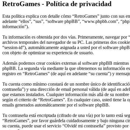
RetroGames - Política de privacidad
Esta política explica con detalle cómo “RetroGames” junto con sus em
adelante “ellos”, “sus”, “software phpBB”, “www.phpbb.com”, “phpBB
información”).
Tu información es obtenida por dos vías. Primeramente, navegar por 
archivos temporales del navegador de su PC. Las primeras dos cookies 
“session-id”), automáticamente asignada a usted por el software phpB
con objeto de optimizar su experiencia de usuario.
Además podemos crear cookies externas al software phpBB mientras na
phpBB. La segunda vía mediante la que obtenemos su información es m
registro en “RetroGames” (de aquí en adelante “su cuenta”) y mensajes
Tu cuenta como mínimo constará de un nombre único de identificación 
contraseña”) y una dirección de email personal válida (de aquí en adel
que estamos instalados. Cualquier información más allá de su nombre d
según el criterio de “RetroGames”. En cualquier caso, usted tiene la 
emails generados automáticamente por el software phpBB.
Tu contraseña está encriptada (cifrado de una vía) por lo tanto está 
“RetroGames”, por favor guárdela cuidadosamente y bajo ninguna circ
su cuenta, puede usar el servicio “Olvidé mi contraseña” provisto por