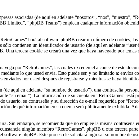
presas asociadas (de aquí en adelante “nosotros”, “nos”, “nuestro”, “R
 Limited”, “phpBB Teams”) emplean cualquier información obtenida du
“RetroGames” hará al software phpBB crear un número de cookies, las 
sólo contienen un identificador de usuario (de aquí en adelante “user-i
B. Una tercera cookie se creará una vez que haya navegado por temas e
vega por “RetroGames”, las cuales exceden el alcance de este documen
ediante lo que usted envía. Esto puede ser, y no limitado a: envíos c
 enviados por usted después de registrarse y mientras se haya identific
(de aquí en adelante “su nombre de usuario”), una contraseña personal 
ante “su email”). La información de su cuenta en “RetroGames” está prot
e usuario, su contraseña y su dirección de e-mail requerida por “Retro
opción de qué información en su cuenta será públicamente exhibida. Adem
segura. Sin embargo, se recomienda que no emplee la misma contraseña en
unstancia ningún miembro “RetroGames”, phpBB u otra tercera parte, l
 el software phpBB. Este proceso le solicitará ingresar su nombre de u