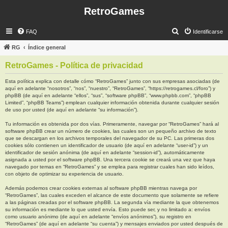
RetroGames
B
FAQ
Identificarse
u
RG
Índice general
s
RetroGames - Política de privacidad
c
a
Esta política explica con detalle cómo “RetroGames” junto con sus empresas asociadas (de
aquí en adelante “nosotros”, “nos”, “nuestro”, “RetroGames”, “https://retrogames.cl/foro”) y
r
phpBB (de aquí en adelante “ellos”, “sus”, “software phpBB”, “www.phpbb.com”, “phpBB
Limited”, “phpBB Teams”) emplean cualquier información obtenida durante cualquier sesión
de uso por usted (de aquí en adelante “su información”).
Tu información es obtenida por dos vías. Primeramente, navegar por “RetroGames” hará al
software phpBB crear un número de cookies, las cuales son un pequeño archivo de texto
que se descargan en los archivos temporales del navegador de su PC. Las primeras dos
cookies sólo contienen un identificador de usuario (de aquí en adelante “user-id”) y un
identificador de sesión anónima (de aquí en adelante “session-id”), automáticamente
asignada a usted por el software phpBB. Una tercera cookie se creará una vez que haya
navegado por temas en “RetroGames” y se emplea para registrar cuales han sido leídos,
con objeto de optimizar su experiencia de usuario.
Además podemos crear cookies externas al software phpBB mientras navega por
“RetroGames”, las cuales exceden el alcance de este documento que solamente se refiere
a las páginas creadas por el software phpBB. La segunda vía mediante la que obtenemos
su información es mediante lo que usted envía. Esto puede ser, y no limitado a: envíos
como usuario anónimo (de aquí en adelante “envíos anónimos”), su registro en
“RetroGames” (de aquí en adelante “su cuenta”) y mensajes enviados por usted después de