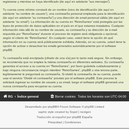
registrarse y mientras se haya identificado (de aquí en adelante “sus mensajes”).
Tu cuenta como mínimo constará de un nombre único de identificación (de aquí en
adelante “su nombre de usuario”), una contraseña personal empleada para la identificación
(de aquí en adelante “su contraseña”) y una dirección de email personal válida (de aquí en
adelante “su email”). La información de su cuenta en “RetroGames” está protegida por las
leyes de protección de datos aplicables en el país en el que estamos instalados. Cualquier
información más allá de su nombre de usuario, su contraseña y su dirección de e-mail
requerida por “RetroGames” durante el proceso de registro será obligatoria u opcional,
según el criterio de “RetroGames”. En cualquier caso, usted tiene la opción de qué
información en su cuenta será públicamente exhibida. Además, en su cuenta, usted tiene la
opción de activar o desactivar los emails generados automáticamente por el software
phpBB.
Tu contraseña está encriptada (cifrado de una vía) por lo tanto está segura. Sin embargo,
se recomienda que no emplee la misma contraseña en diferentes websites. Su contraseña
garantiza el acceso a su cuenta en “RetroGames”, por favor guárdela cuidadosamente y
bajo ninguna circunstancia ningún miembro “RetroGames”, phpBB u otra tercera parte,
legítimamente le preguntará su contraseña. Si olvidó la contraseña de su cuenta, puede
usar el servicio “Olvidé mi contraseña” provisto por el software phpBB. Este proceso le
solicitará ingresar su nombre de usuario y su email, luego el software phpBB generará una
nueva contraseña para recuperar su cuenta.
RG
Índice general
Borrar cookies
Todos los horarios son
UTC-04:00
Desarrollado por
phpBB
® Forum Software © phpBB Limited
saphic style created by
Sopel
|
nextgen
Traducción al español por
phpBB España
Privacidad
|
Condiciones