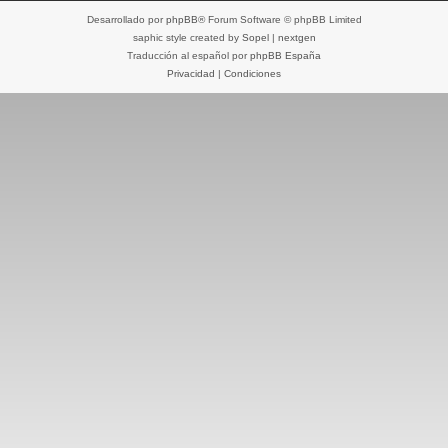
Desarrollado por
phpBB
® Forum Software © phpBB Limited
saphic style created by
Sopel
|
nextgen
Traducción al español por
phpBB España
Privacidad
|
Condiciones