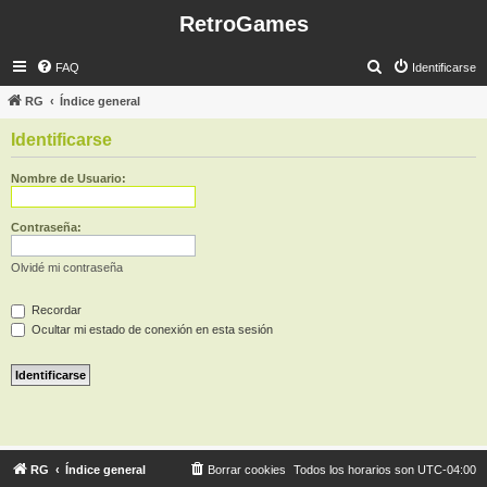
RetroGames
B
FAQ
Identificarse
u
RG
Índice general
s
Identificarse
c
a
Nombre de Usuario:
r
Contraseña:
Olvidé mi contraseña
Recordar
Ocultar mi estado de conexión en esta sesión
RG
Índice general
Borrar cookies
Todos los horarios son
UTC-04:00