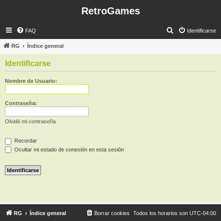
RetroGames
B
FAQ
Identificarse
u
RG
Índice general
s
Identificarse
c
a
Nombre de Usuario:
r
Contraseña:
Olvidé mi contraseña
Recordar
Ocultar mi estado de conexión en esta sesión
RG
Índice general
Borrar cookies
Todos los horarios son
UTC-04:00