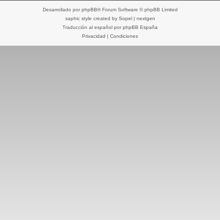
Desarrollado por
phpBB
® Forum Software © phpBB Limited
saphic style created by
Sopel
|
nextgen
Traducción al español por
phpBB España
Privacidad
|
Condiciones