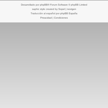
Desarrollado por
phpBB
® Forum Software © phpBB Limited
saphic style created by
Sopel
|
nextgen
Traducción al español por
phpBB España
Privacidad
|
Condiciones