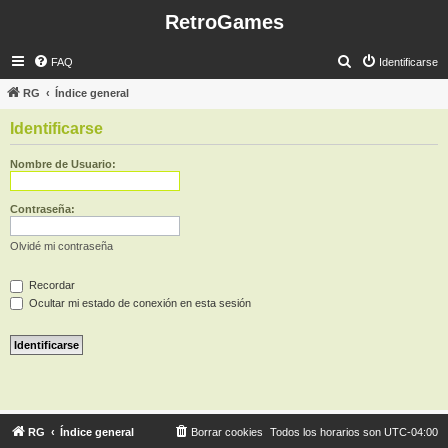
RetroGames
B
FAQ
Identificarse
u
RG
Índice general
s
Identificarse
c
a
Nombre de Usuario:
r
Contraseña:
Olvidé mi contraseña
Recordar
Ocultar mi estado de conexión en esta sesión
RG
Índice general
Borrar cookies
Todos los horarios son
UTC-04:00