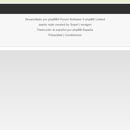
Desarrollado por
phpBB
® Forum Software © phpBB Limited
saphic style created by
Sopel
|
nextgen
Traducción al español por
phpBB España
Privacidad
|
Condiciones