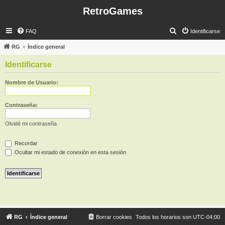
RetroGames
B
FAQ
Identificarse
u
RG
Índice general
s
Identificarse
c
a
Nombre de Usuario:
r
Contraseña:
Olvidé mi contraseña
Recordar
Ocultar mi estado de conexión en esta sesión
RG
Índice general
Borrar cookies
Todos los horarios son
UTC-04:00