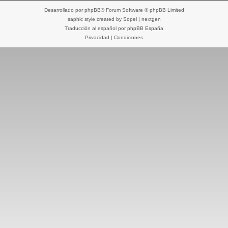
Desarrollado por
phpBB
® Forum Software © phpBB Limited
saphic style created by
Sopel
|
nextgen
Traducción al español por
phpBB España
Privacidad
|
Condiciones