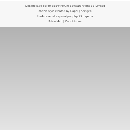
Desarrollado por
phpBB
® Forum Software © phpBB Limited
saphic style created by
Sopel
|
nextgen
Traducción al español por
phpBB España
Privacidad
|
Condiciones