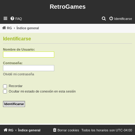
RetroGames
B
FAQ
Identificarse
u
RG
Índice general
s
Identificarse
c
a
Nombre de Usuario:
r
Contraseña:
Olvidé mi contraseña
Recordar
Ocultar mi estado de conexión en esta sesión
RG
Índice general
Borrar cookies
Todos los horarios son
UTC-04:00