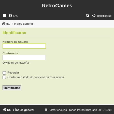
RetroGames
B
FAQ
Identificarse
u
RG
Índice general
s
Identificarse
c
a
Nombre de Usuario:
r
Contraseña:
Olvidé mi contraseña
Recordar
Ocultar mi estado de conexión en esta sesión
RG
Índice general
Borrar cookies
Todos los horarios son
UTC-04:00