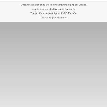
Desarrollado por
phpBB
® Forum Software © phpBB Limited
saphic style created by
Sopel
|
nextgen
Traducción al español por
phpBB España
Privacidad
|
Condiciones