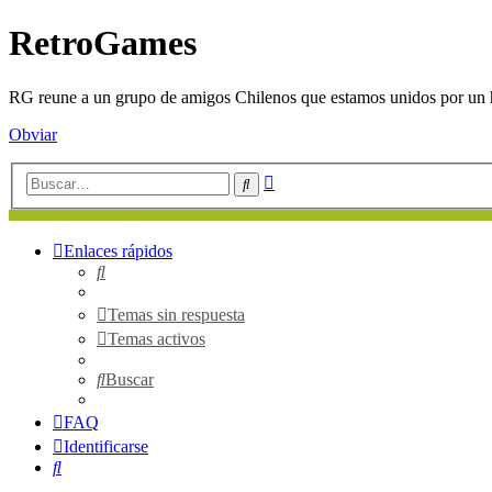
RetroGames
RG reune a un grupo de amigos Chilenos que estamos unidos por un h
Obviar
Búsqueda
Buscar
avanzada
Enlaces rápidos
Buscar
Temas sin respuesta
Temas activos
Buscar
FAQ
Identificarse
Buscar