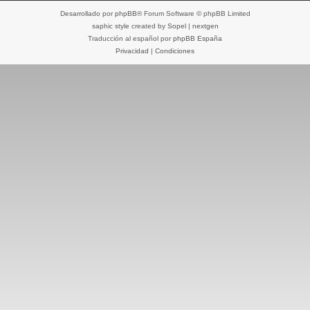
Desarrollado por
phpBB
® Forum Software © phpBB Limited
saphic style created by
Sopel
|
nextgen
Traducción al español por
phpBB España
Privacidad
|
Condiciones