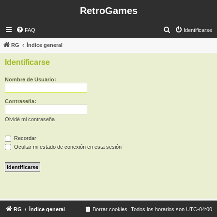
RetroGames
B
FAQ
Identificarse
u
RG
Índice general
s
Identificarse
c
a
Nombre de Usuario:
r
Contraseña:
Olvidé mi contraseña
Recordar
Ocultar mi estado de conexión en esta sesión
RG
Índice general
Borrar cookies
Todos los horarios son
UTC-04:00