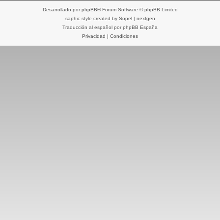
Desarrollado por
phpBB
® Forum Software © phpBB Limited
saphic style created by
Sopel
|
nextgen
Traducción al español por
phpBB España
Privacidad
|
Condiciones