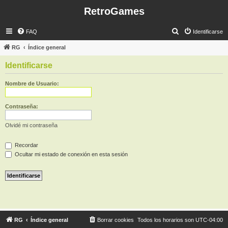
RetroGames
B
FAQ
Identificarse
u
RG
Índice general
s
Identificarse
c
a
Nombre de Usuario:
r
Contraseña:
Olvidé mi contraseña
Recordar
Ocultar mi estado de conexión en esta sesión
RG
Índice general
Borrar cookies
Todos los horarios son
UTC-04:00