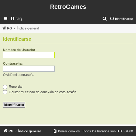
RetroGames
B
FAQ
Identificarse
u
RG
Índice general
s
Identificarse
c
a
Nombre de Usuario:
r
Contraseña:
Olvidé mi contraseña
Recordar
Ocultar mi estado de conexión en esta sesión
RG
Índice general
Borrar cookies
Todos los horarios son
UTC-04:00