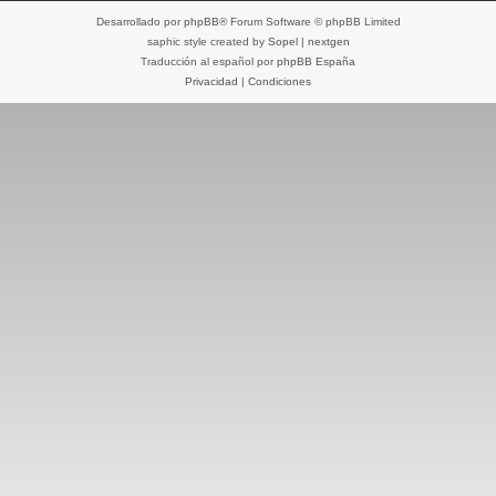
Desarrollado por
phpBB
® Forum Software © phpBB Limited
saphic style created by
Sopel
|
nextgen
Traducción al español por
phpBB España
Privacidad
|
Condiciones