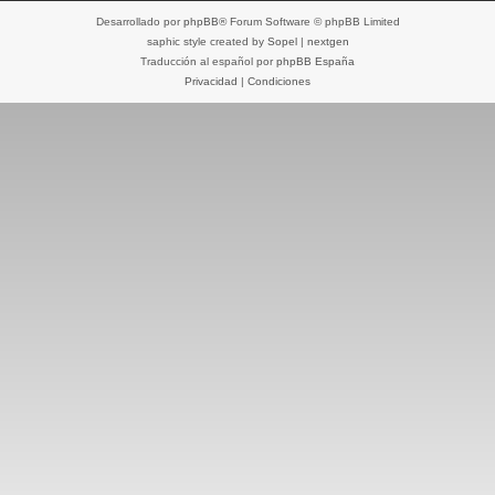
Desarrollado por
phpBB
® Forum Software © phpBB Limited
saphic style created by
Sopel
|
nextgen
Traducción al español por
phpBB España
Privacidad
|
Condiciones