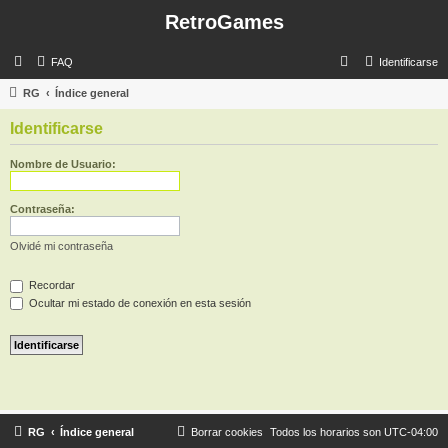
RetroGames
B
FAQ
Identificarse
u
RG
Índice general
s
Identificarse
c
a
Nombre de Usuario:
r
Contraseña:
Olvidé mi contraseña
Recordar
Ocultar mi estado de conexión en esta sesión
RG
Índice general
Borrar cookies
Todos los horarios son
UTC-04:00