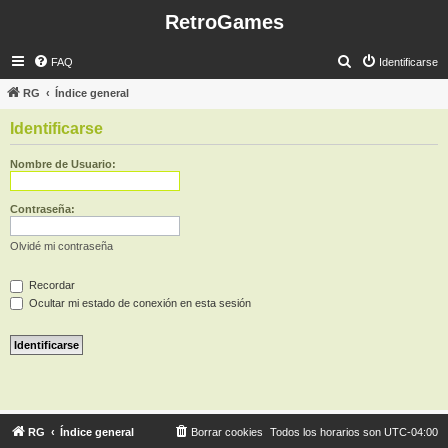
RetroGames
B
FAQ
Identificarse
u
RG
Índice general
s
Identificarse
c
a
Nombre de Usuario:
r
Contraseña:
Olvidé mi contraseña
Recordar
Ocultar mi estado de conexión en esta sesión
RG
Índice general
Borrar cookies
Todos los horarios son
UTC-04:00