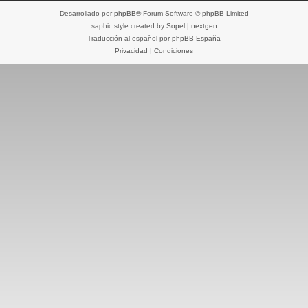
Desarrollado por
phpBB
® Forum Software © phpBB Limited
saphic style created by
Sopel
|
nextgen
Traducción al español por
phpBB España
Privacidad
|
Condiciones