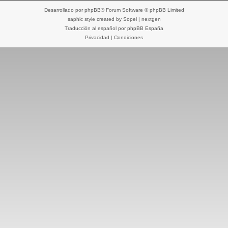
Desarrollado por
phpBB
® Forum Software © phpBB Limited
saphic style created by
Sopel
|
nextgen
Traducción al español por
phpBB España
Privacidad
|
Condiciones