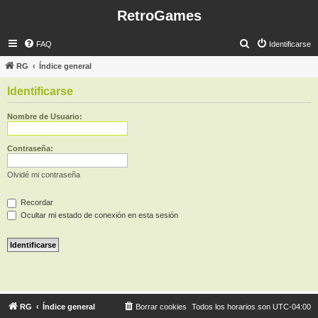
RetroGames
B
FAQ
Identificarse
u
RG
Índice general
s
Identificarse
c
a
Nombre de Usuario:
r
Contraseña:
Olvidé mi contraseña
Recordar
Ocultar mi estado de conexión en esta sesión
RG
Índice general
Borrar cookies
Todos los horarios son
UTC-04:00