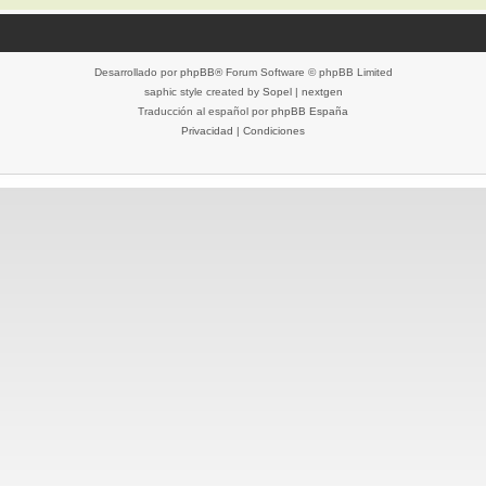
Desarrollado por
phpBB
® Forum Software © phpBB Limited
saphic style created by
Sopel
|
nextgen
Traducción al español por
phpBB España
Privacidad
|
Condiciones