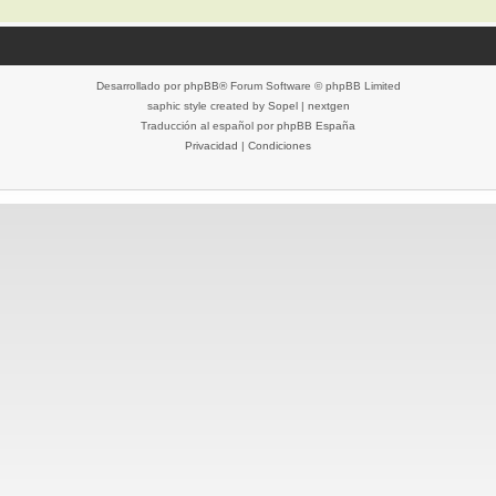
Desarrollado por
phpBB
® Forum Software © phpBB Limited
saphic style created by
Sopel
|
nextgen
Traducción al español por
phpBB España
Privacidad
|
Condiciones