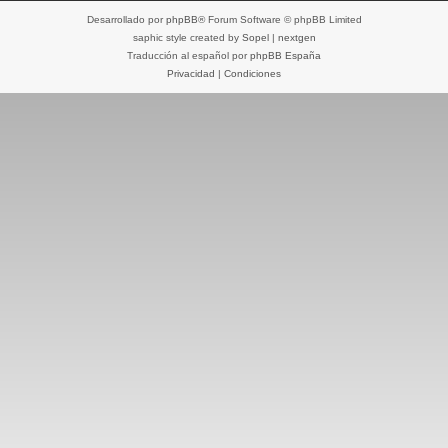
Desarrollado por
phpBB
® Forum Software © phpBB Limited
saphic style created by
Sopel
|
nextgen
Traducción al español por
phpBB España
Privacidad
|
Condiciones