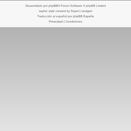
Desarrollado por
phpBB
® Forum Software © phpBB Limited
saphic style created by
Sopel
|
nextgen
Traducción al español por
phpBB España
Privacidad
|
Condiciones