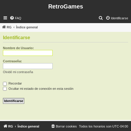
RetroGames
B
FAQ
Identificarse
u
RG
Índice general
s
Identificarse
c
a
Nombre de Usuario:
r
Contraseña:
Olvidé mi contraseña
Recordar
Ocultar mi estado de conexión en esta sesión
RG
Índice general
Borrar cookies
Todos los horarios son
UTC-04:00