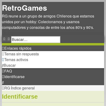
RetroGames
RG reune a un grupo de amigos Chilenos que estamos
unidos por un hobby: Colecionamos y usamos
computadores y consolas de entre los años 80's y 90's.
Obviar
Buscar
Búsqueda avanzada
Enlaces rápidos
Temas sin respuesta
Temas activos
Buscar
FAQ
Identificarse
Buscar
RG
Índice general
Identificarse