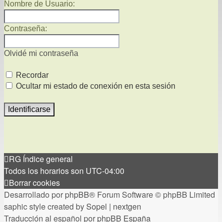
Nombre de Usuario:
Contraseña:
Olvidé mi contraseña
Recordar
Ocultar mi estado de conexión en esta sesión
RG
Índice general
Todos los horarios son
UTC-04:00
Borrar cookies
Desarrollado por
phpBB
® Forum Software © phpBB Limited
saphic style created by
Sopel
|
nextgen
Traducción al español por
phpBB España