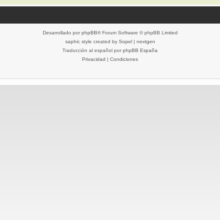
Desarrollado por
phpBB
® Forum Software © phpBB Limited
saphic style created by
Sopel
|
nextgen
Traducción al español por
phpBB España
Privacidad
|
Condiciones