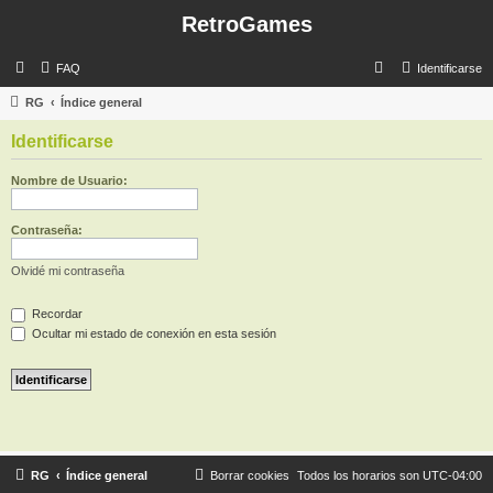
RetroGames
B
FAQ
Identificarse
u
RG
Índice general
s
Identificarse
c
a
Nombre de Usuario:
r
Contraseña:
Olvidé mi contraseña
Recordar
Ocultar mi estado de conexión en esta sesión
RG
Índice general
Borrar cookies
Todos los horarios son
UTC-04:00