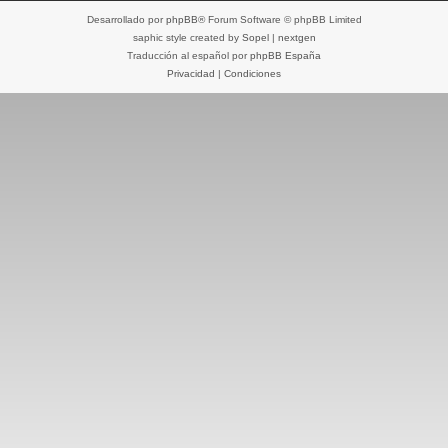
Desarrollado por
phpBB
® Forum Software © phpBB Limited
saphic style created by
Sopel
|
nextgen
Traducción al español por
phpBB España
Privacidad
|
Condiciones