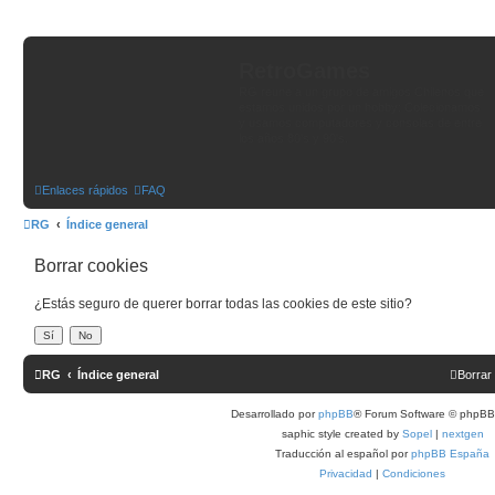
RetroGames
RG reune a un grupo de amigos Chilenos que
estamos unidos por un hobby: Colecionamos
y usamos computadores y consolas de entre
los años 80's y 90's.
Enlaces rápidos
FAQ
RG
Índice general
Borrar cookies
¿Estás seguro de querer borrar todas las cookies de este sitio?
RG
Índice general
Borrar
Desarrollado por
phpBB
® Forum Software © phpBB 
saphic style created by
Sopel
|
nextgen
Traducción al español por
phpBB España
Privacidad
|
Condiciones