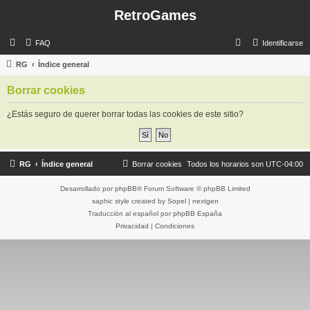
RetroGames
B
FAQ
Identificarse
u
RG
Índice general
s
Borrar cookies
c
a
¿Estás seguro de querer borrar todas las cookies de este sitio?
r
RG
Índice general
Borrar cookies
Todos los horarios son
UTC-04:00
Desarrollado por
phpBB
® Forum Software © phpBB Limited
saphic style created by
Sopel
|
nextgen
Traducción al español por
phpBB España
Privacidad
|
Condiciones