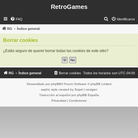
RetroGames
B
FAQ
Identificarse
u
RG
Índice general
s
Borrar cookies
c
a
¿Estás seguro de querer borrar todas las cookies de este sitio?
r
RG
Índice general
Borrar cookies
Todos los horarios son
UTC-04:00
Desarrollado por
phpBB
® Forum Software © phpBB Limited
saphic style created by
Sopel
|
nextgen
Traducción al español por
phpBB España
Privacidad
|
Condiciones