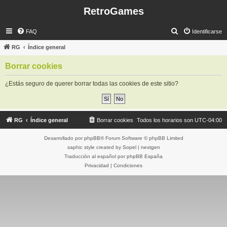
RetroGames
B
FAQ
Identificarse
u
RG
Índice general
s
Borrar cookies
c
a
¿Estás seguro de querer borrar todas las cookies de este sitio?
r
RG
Índice general
Borrar cookies
Todos los horarios son
UTC-04:00
Desarrollado por
phpBB
® Forum Software © phpBB Limited
saphic style created by
Sopel
|
nextgen
Traducción al español por
phpBB España
Privacidad
|
Condiciones