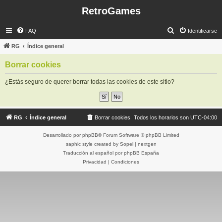
RetroGames
B
FAQ
Identificarse
u
RG
Índice general
s
Borrar cookies
c
a
¿Estás seguro de querer borrar todas las cookies de este sitio?
r
RG
Índice general
Borrar cookies
Todos los horarios son
UTC-04:00
Desarrollado por
phpBB
® Forum Software © phpBB Limited
saphic style created by
Sopel
|
nextgen
Traducción al español por
phpBB España
Privacidad
|
Condiciones