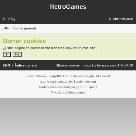
RetroGames
B
FAQ
Identificarse
u
RG
Índice general
s
Borrar cookies
c
a
¿Estás seguro de querer borrar todas las cookies de este sitio?
r
RG
Índice general
Borrar cookies
Todos los horarios son
UTC-04:00
Desarrollado por
phpBB
® Forum Software © phpBB Limited
saphic style created by
Sopel
|
nextgen
Traducción al español por
phpBB España
Privacidad
|
Condiciones