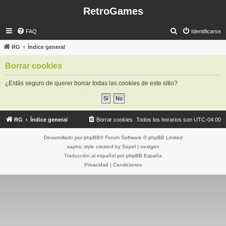
RetroGames
B
FAQ
Identificarse
u
RG
Índice general
s
Borrar cookies
c
a
¿Estás seguro de querer borrar todas las cookies de este sitio?
r
RG
Índice general
Borrar cookies
Todos los horarios son
UTC-04:00
Desarrollado por
phpBB
® Forum Software © phpBB Limited
saphic style created by
Sopel
|
nextgen
Traducción al español por
phpBB España
Privacidad
|
Condiciones