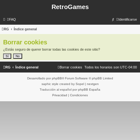
RetroGames
B
FAQ
Identificarse
u
RG
Índice general
s
Borrar cookies
c
a
¿Estás seguro de querer borrar todas las cookies de este sitio?
r
RG
Índice general
Borrar cookies
Todos los horarios son
UTC-04:00
Desarrollado por
phpBB
® Forum Software © phpBB Limited
saphic style created by
Sopel
|
nextgen
Traducción al español por
phpBB España
Privacidad
|
Condiciones