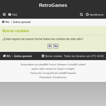
RetroGames
B
FAQ
Identificarse
u
RG
Índice general
s
Borrar cookies
c
a
¿Estás seguro de querer borrar todas las cookies de este sitio?
r
RG
Índice general
Borrar cookies
Todos los horarios son
UTC-04:00
Desarrollado por
phpBB
® Forum Software © phpBB Limited
saphic style created by
Sopel
|
nextgen
Traducción al español por
phpBB España
Privacidad
|
Condiciones