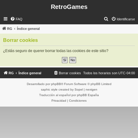
RetroGames
B
FAQ
Identificarse
u
RG
Índice general
s
Borrar cookies
c
a
¿Estás seguro de querer borrar todas las cookies de este sitio?
r
RG
Índice general
Borrar cookies
Todos los horarios son
UTC-04:00
Desarrollado por
phpBB
® Forum Software © phpBB Limited
saphic style created by
Sopel
|
nextgen
Traducción al español por
phpBB España
Privacidad
|
Condiciones