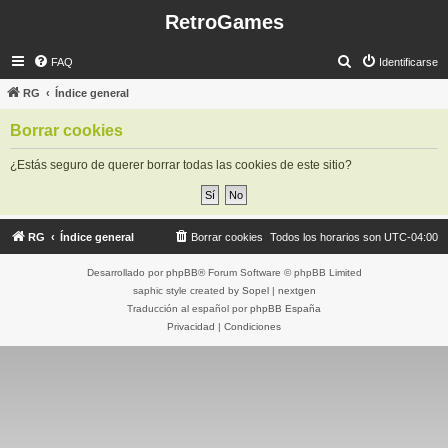
RetroGames
B
FAQ
Identificarse
u
RG
Índice general
s
Borrar cookies
c
a
¿Estás seguro de querer borrar todas las cookies de este sitio?
r
RG
Índice general
Borrar cookies
Todos los horarios son
UTC-04:00
Desarrollado por
phpBB
® Forum Software © phpBB Limited
saphic style created by
Sopel
|
nextgen
Traducción al español por
phpBB España
Privacidad
|
Condiciones