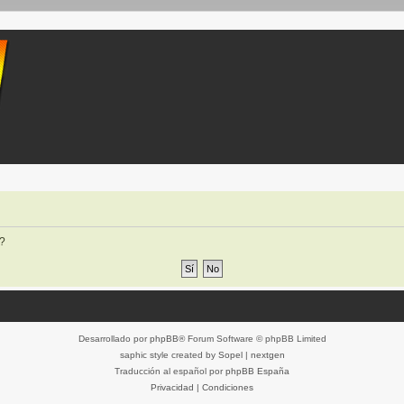
o?
Desarrollado por
phpBB
® Forum Software © phpBB Limited
saphic style created by
Sopel
|
nextgen
Traducción al español por
phpBB España
Privacidad
|
Condiciones