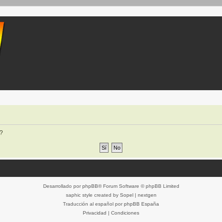
o?
Desarrollado por
phpBB
® Forum Software © phpBB Limited
saphic style created by
Sopel
|
nextgen
Traducción al español por
phpBB España
Privacidad
|
Condiciones