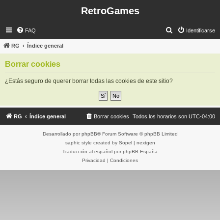
RetroGames
B
FAQ
Identificarse
u
RG
Índice general
s
Borrar cookies
c
a
¿Estás seguro de querer borrar todas las cookies de este sitio?
r
RG
Índice general
Borrar cookies
Todos los horarios son
UTC-04:00
Desarrollado por
phpBB
® Forum Software © phpBB Limited
saphic style created by
Sopel
|
nextgen
Traducción al español por
phpBB España
Privacidad
|
Condiciones