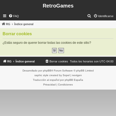
RetroGames
B
FAQ
Identificarse
u
RG
Índice general
s
Borrar cookies
c
a
¿Estás seguro de querer borrar todas las cookies de este sitio?
r
RG
Índice general
Borrar cookies
Todos los horarios son
UTC-04:00
Desarrollado por
phpBB
® Forum Software © phpBB Limited
saphic style created by
Sopel
|
nextgen
Traducción al español por
phpBB España
Privacidad
|
Condiciones