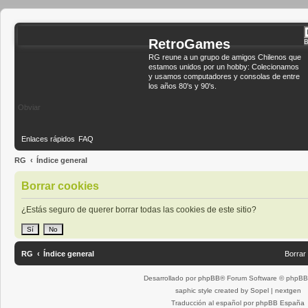
RetroGames
B
RG reune a un grupo de amigos Chilenos que
estamos unidos por un hobby: Colecionamos
y usamos computadores y consolas de entre
los años 80's y 90's.
Obviar
Enlaces rápidos
FAQ
RG
Índice general
Borrar cookies
¿Estás seguro de querer borrar todas las cookies de este sitio?
RG
Índice general
Borrar
Desarrollado por
phpBB
® Forum Software © phpBB 
saphic style created by
Sopel
|
nextgen
Traducción al español por
phpBB España