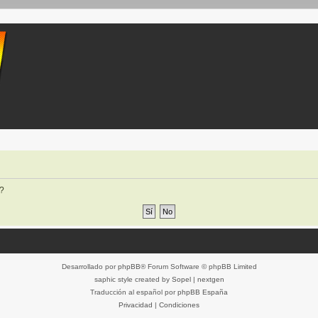
o?
Desarrollado por
phpBB
® Forum Software © phpBB Limited
saphic style created by
Sopel
|
nextgen
Traducción al español por
phpBB España
Privacidad
|
Condiciones