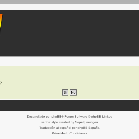
o?
Desarrollado por
phpBB
® Forum Software © phpBB Limited
saphic style created by
Sopel
|
nextgen
Traducción al español por
phpBB España
Privacidad
|
Condiciones