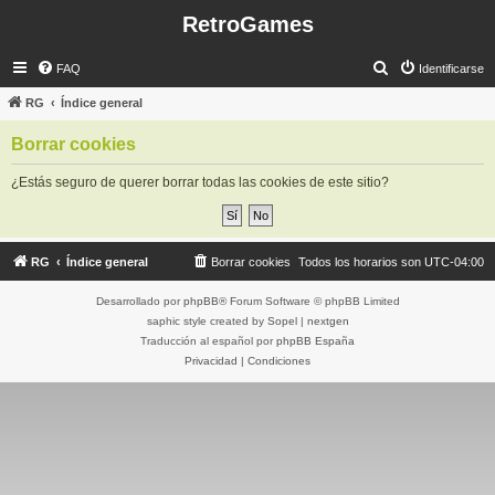
RetroGames
B
FAQ
Identificarse
u
RG
Índice general
s
Borrar cookies
c
a
¿Estás seguro de querer borrar todas las cookies de este sitio?
r
RG
Índice general
Borrar cookies
Todos los horarios son
UTC-04:00
Desarrollado por
phpBB
® Forum Software © phpBB Limited
saphic style created by
Sopel
|
nextgen
Traducción al español por
phpBB España
Privacidad
|
Condiciones