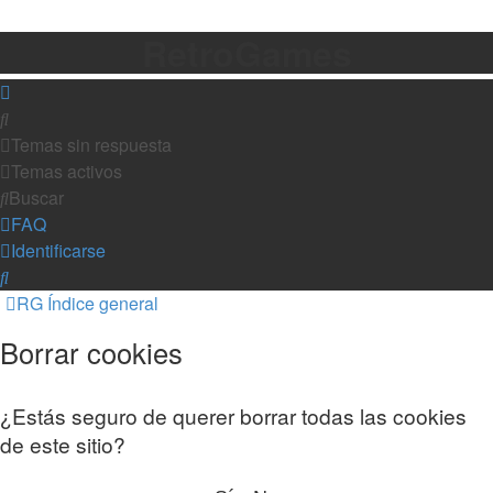
RetroGames
Buscar
Temas sin respuesta
Temas activos
Buscar
FAQ
Identificarse
Buscar
RG
Índice general
Borrar cookies
¿Estás seguro de querer borrar todas las cookies
de este sitio?