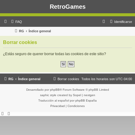
RetroGames
B
FAQ
Identificarse
u
RG
Índice general
s
Borrar cookies
c
a
¿Estás seguro de querer borrar todas las cookies de este sitio?
r
RG
Índice general
Borrar cookies
Todos los horarios son
UTC-04:00
Desarrollado por
phpBB
® Forum Software © phpBB Limited
saphic style created by
Sopel
|
nextgen
Traducción al español por
phpBB España
Privacidad
|
Condiciones