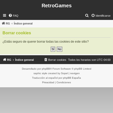
RetroGames
B
FAQ
Identificarse
u
RG
Índice general
s
Borrar cookies
c
a
¿Estás seguro de querer borrar todas las cookies de este sitio?
r
RG
Índice general
Borrar cookies
Todos los horarios son
UTC-04:00
Desarrollado por
phpBB
® Forum Software © phpBB Limited
saphic style created by
Sopel
|
nextgen
Traducción al español por
phpBB España
Privacidad
|
Condiciones