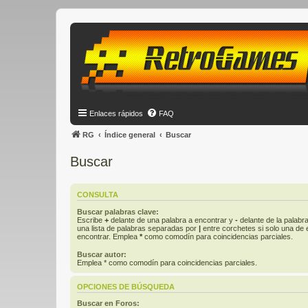
Enlaces rápidos
FAQ
RG
Índice general
Buscar
Buscar
CONSULTA
Buscar palabras clave:
Escribe
+
delante de una palabra a encontrar y
-
delante de la palabra
una lista de palabras separadas por
|
entre corchetes si solo una de e
encontrar. Emplea
*
como comodín para coincidencias parciales.
Buscar autor:
Emplea * como comodín para coincidencias parciales.
OPCIONES DE BÚSQUEDA
Buscar en Foros: