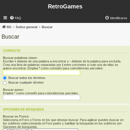
RetroGames
FAQ
Identificarse
RG
Índice general
Buscar
Buscar
CONSULTA
Buscar palabras clave:
Escribe
+
delante de una palabra a encontrar y
-
delante de la palabra para excluirla.
Crea una lista de palabras separadas por
|
entre corchetes si solo una de ellas se
quiere encontrar. Emplea
*
como comodín para coincidencias parciales.
Buscar todos los términos
Buscar cualquier término
Buscar autor:
Emplea * como comodín para coincidencias parciales.
OPCIONES DE BÚSQUEDA
Buscar en Foros:
Selecciona el Foro o Foros en los que deseas buscar. Para agilizar puedes buscar en
los subforos seleccionando el Foro padre y habilitar la búsqueda en los subforos (en
Opciones de búsqueda).